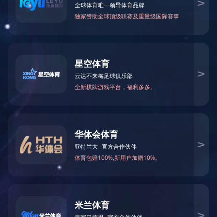
来源：中国冶金报 时间：2011-3-13 1:47:04
焦炉煤气利用不仅是炼焦生产资源综合利用的重要方式，也
径。按煤料加工的重量转换计算，焦炉煤气是仅次于焦炭的炼
多立方米的焦炉煤气。这些焦炉煤气除焦炉自身加热使用外，每
米的富余。