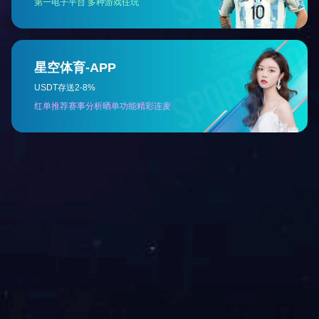
分享到：
相关文章
玻璃熔窑余热发电技术
中国低温余热发电技术取得突破
新疆金盛镁业硅铁冶炼电炉烟气余热发电介绍
我国ORC低温余热发电系统研发获重大突破
三宁化工充分利用余热 变废为宝发展循环经济
酒钢引入合同能源管理模式 预计年节电六亿千瓦
焦炉煤气制液化天然气技术原理及经济效益分析
江西黑猫炭黑副产煤气及余热发电技术分析