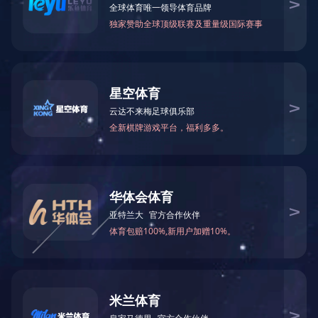
来源：科技日报 时间：2019/10/24 10:17:08
中核集团总工程师、中国同位素与辐射行业协会理事长雷增光
技术应用产值年均增长率均超过20%，产值已超3000亿元，
与发达国家还有一定差距。
雷增光是在10月23日—24日举行的中日韩核技术应用产业
产业发展论坛上发表上述观点的。
数据显示，初步统计，目前全球已有近150个国家和地区开
术应用产业化规模已接近万亿美元，发达国家的经济效益大多
些国家核技术产值甚至已超过核电。早在2009年，美国核技术
元；日本和欧洲年产值基本占到了本国国民经济总产值的2%
我国核技术研究起步于上世纪50年代，如今在工业、农业、
用越来越广泛。中国同位素与辐射行业协会常务理事长武健
工业方面的应用占比最高，达到了55%；其次是与普通老百
约为18%。